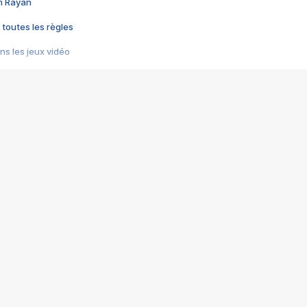
im Rayan
 toutes les règles
s les jeux vidéo
us choquant de Rockstar ? - Le scandale BULLY
e plus moche de Steam
du RÊVE tourne au CAUCHEMAR
pendant 8 heures
it… à tort
umiliés par un jeu vidéo
ire - Final Fantasy 8
ti un empire - Age of Empires
story DOFUS
tard, il crée l'un des pires jeux de tous les temps, MindsEye.