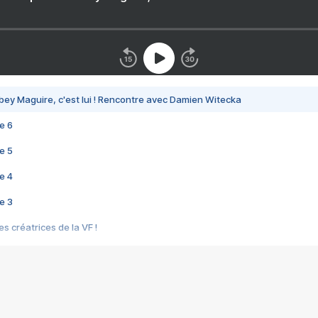
bey Maguire, c'est lui ! Rencontre avec Damien Witecka
e 6
e 5
e 4
e 3
s créatrices de la VF !
e 2
e 1
e Mektoub My Love arrive enfin ! Rencontre avec Shaïn Boumedine et Sal