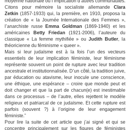
moyenne nationale ou l’implication d’autres communautés.
Citons pour mémoire la socialiste allemande
Clara
Zetkin
(1857-1933) qui, la première, en 1910, proposa la
création de « la Journée Internationale des Femmes »,
l’anarchiste russe
Emma Goldman
(1869-1940) et les
américaines
Betty Friedan
(1921-2006), l’auteure du
classique « La femme mythifiée » ou
Judith Butler
, la
théoricienne du féminisme « queer ».
Mais si leur judaïsme est à la fois l’un des vecteurs
essentiels de leur implication féministe, leur féminisme
représente souvent un point de rupture avec leur tradition
ancestrale et institutionnalisée. D’un côté, la tradition juive,
par éducation ou atavisme, leur inocule une conscience,
une éthique, une espérance – croire que monde peut et
doit changer et que la part de chacun(e) est inestimable
dans ce processus – de l’autre, elles rejettent le modèle
religieux et patriarcal de ce judaïsme. Et cette rupture est
parfois (souvent ?) à l’origine de leur engagement
féministe."
Pour lire la suite de cet article que j'ai signé et qui se
concentre principalement sur les figures de féministes