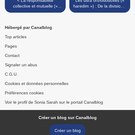
< La responsabilité
Les ultra orthododoxes («
collective et mutuelle («
haredim ») : De la division à
arevout ») au sein du
la responsabilité collective
peuple juif et à l’égard de
ou mutuelle (« arevout ») >
l’autre ou des nations
Hébergé par Canalblog
Top articles
Pages
Contact
Signaler un abus
C.G.U.
Cookies et données personnelles
Préférences cookies
Voir le profil de Sonia Sarah sur le portail Canalblog
Créer un blog sur Canalblog
Créer un blog