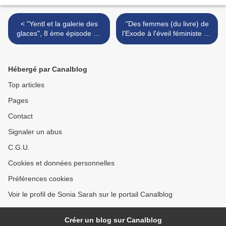
< "Yentl et la galerie des
"Des femmes (du livre) de
glaces", 8 ème épisode de
l'Exode à l'éveil féministe au
YENTL EST DE RETOUR
regard de la tradition juive"
>
Hébergé par Canalblog
Top articles
Pages
Contact
Signaler un abus
C.G.U.
Cookies et données personnelles
Préférences cookies
Voir le profil de Sonia Sarah sur le portail Canalblog
Créer un blog sur Canalblog