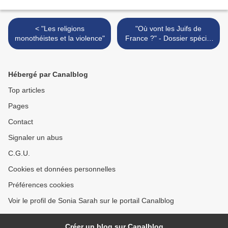
< "Les religions
"Où vont les Juifs de
monothéistes et la violence"
France ?" - Dossier spécial
du magazine LVS- LA VOIX
SEPHARADE Sept 2016 >
Hébergé par Canalblog
Top articles
Pages
Contact
Signaler un abus
C.G.U.
Cookies et données personnelles
Préférences cookies
Voir le profil de Sonia Sarah sur le portail Canalblog
Créer un blog sur Canalblog