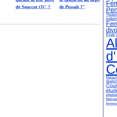
Fém
de Souccot (3)" ?
de Pessah ?"
Pen
Théâtre
judaï
Fem
divo
Etude j
A
d
C
Magazi
dialog
Cour
étud
éligib
littéra
femmes