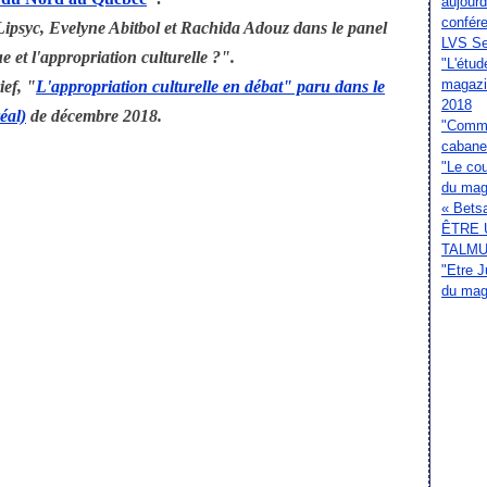
aujourd
confér
ipsyc, Evelyne Abitbol et Rachida Adouz dans le panel
LVS Sep
ue et l'appropriation culturelle ?".
"L'étud
magazi
ief, "
L'appropriation culturelle en débat" paru dans le
2018
éal)
de décembre 2018.
"Comme
cabane 
"Le cou
du ma
« Betsa
ÊTRE 
TALM
"Etre J
du mag