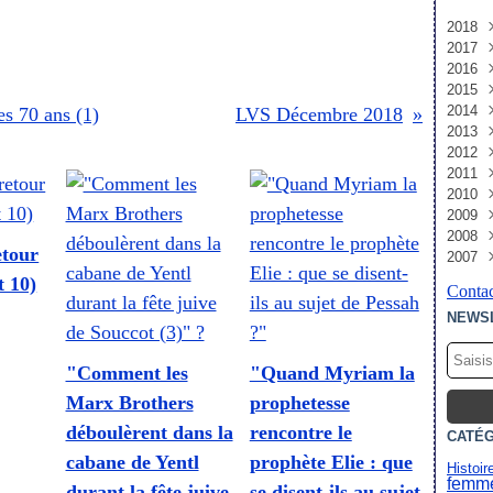
2018
2017
Dé
2016
Avri
Oct
2015
Jui
Dé
2014
Mai
Oct
Dé
es 70 ans (1)
LVS Décembre 2018
2013
Avri
Sep
No
Dé
2012
Jan
Jui
Oct
No
Dé
2011
Mai
Sep
Oct
Aoû
Dé
2010
Mar
Aoû
Jui
Fév
No
No
2009
Jan
Juil
Avri
Jan
Oct
Sep
Dé
2008
Jui
Fév
Sep
Aoû
No
Dé
etour
2007
Mai
Jan
Aoû
Juil
Oct
No
Dé
Avri
Juil
Jui
Sep
Oct
No
Dé
t 10)
Contac
Mar
Jui
Mai
Aoû
Juil
Oct
No
NEWS
Fév
Mai
Avri
Juil
Jui
Sep
Oct
Jan
Avri
Mar
Jui
Mai
Aoû
Sep
Mar
Fév
Mai
Avri
Juil
Aoû
"Comment les
"Quand Myriam la
Jan
Jan
Avri
Mar
Jui
Jui
Marx Brothers
prophetesse
Mar
Jan
Mai
Mai
Fév
Avri
Avri
déboulèrent dans la
rencontre le
CATÉ
Jan
Mar
cabane de Yentl
prophète Elie : que
Fév
Histoir
femme
Jan
durant la fête juive
se disent-ils au sujet