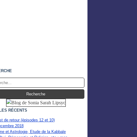
ERCHE
LES RÉCENTS
st de retour (épisodes 12 et 10)
cembre 2018
e et Astrologie, Etude de la Kabbale