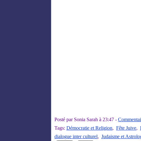
Posté par Sonia Sarah à 23:47 -
Commentair
Tags:
Démocratie et Religion
,
Fête Juive
,
dialogue inter culturel
,
Judaisme et Astrolo