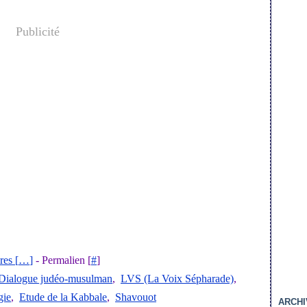
Publicité
es [
…
]
- Permalien [
#
]
Dialogue judéo-musulman
,
LVS (La Voix Sépharade)
,
gie
,
Etude de la Kabbale
,
Shavouot
ARCHI