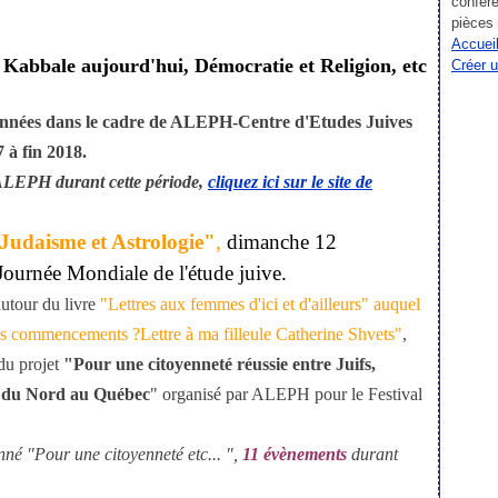
confére
pièces 
Accueil
 Kabbale aujourd'hui, Démocratie et Religion, etc
Créer 
 données dans le cadre de ALEPH-Centre d'Etudes Juives
 à fin 2018.
ALEPH durant cette période,
cliquez ici sur le site de
Judaisme et Astrologie"
,
dimanche 12
ournée Mondiale de l'étude juive.
utour du livre
"Lettres aux femmes d'ici et d'ailleurs" auquel
des commencements ?Lettre à ma filleule Catherine Shvets"
,
du projet
"Pour une citoyenneté réussie entre Juifs,
ue du Nord au Québec
" organisé par ALEPH pour le Festival
é "Pour une citoyenneté etc... ",
11 évènements
durant