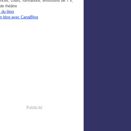
nces, cours, formations, émissions de T.V,
de théâtre
 du blog
un blog avec CanalBlog
Publicité