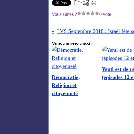
Vous aimez ?
0 vote
LVS Septembre 2018 : Israël fête s
Vous aimerez aussi :
Yentl est de r
Démocratie,
(épisodes 12 e
Religion et
citoyenneté