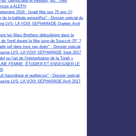
'hui, Démocratie et Religion, etc : mes
ences à ALEPH
tembre 2018 : Israël fête ses 70 ans (1)
e de la kabbale aujourd'hui" - Dossier spécial du
ne LVS- LA VOIX SEPHARADE Quebec Avril
nt les Marx Brothers déboulèrent dans la
de Yentl durant la fête juive de Souccot (3)" ?
ple juif dans tous ses états" - Dossier spécial
gazine LVS- LA VOIX SEPHARADE Sept.2017
lel ou l’art de l’interprétation de la Torah »
UNE FEMME, ÉTUDIER ET ENSEIGNER LE
UD
uif hassidique et québécois" - Dossier spécial
azine LVS- LA VOIX SEPHARADE Avril 2017