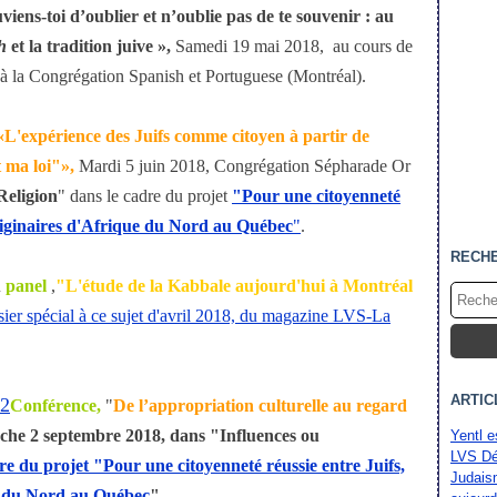
viens-toi d’oublier et n’oublie pas de te souvenir : au
h
et la tradition juive »,
Samedi 19 mai 2018,
au cours de
, à la Congrégation Spanish et Portuguese (Montréal).
«
L'expérience des Juifs comme citoyen à partir de
 ma loi"
»
,
Mardi 5 juin 2018, Congrégation Sépharade Or
Religion
" dans le cadre du projet
"Pour une citoyenneté
originaires d'Afrique du Nord au Québec
"
.
RECH
u
panel
,
"L'étude de la Kabbale aujourd'hui à Montréal
sier spécial à ce sujet d'avril 2018, du magazine LVS-La
ARTIC
Conférence,
"
De
l’appropriation culturelle au regard
che 2 septembre 2018, dans "Influences ou
Yentl e
LVS Dé
dre du projet
"Pour une citoyenneté réussie entre Juifs,
Judaism
ue du Nord au Québec
".