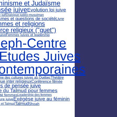
inisme et Judaïsme
sée juive
Evolution loi juive
 juif
Dialogue judéo-musulman
smes et questions de société
Livre
mes et religions
rce religieux ("guet")
uive
Femmes juives et leadership
leph-Centre
'Etudes Juives
ontemporaines
ne des cultures juives au Québec
Théâtre
ue inter religieux
Conférence filmée
s de pensée juive
e du Talmud pour femmes
ilité femmes
Leadership des femmes
Exégèse juive au féminin
ture juive
Talmud
Shoah
 et Talmud