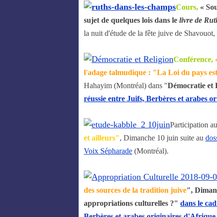
Cours
,
« Sou
sujet de quelques lois dans le
livre de Rut
la nuit d'étude de la fête juive de Shavouot
Conférence,
l'adage talmudique : "La Loi du pays est
Hahayim (Montréal)
dans "
Démocratie et 
réussie entre Juifs, Berbères et arabes 
Participation a
et ailleurs"
, Dimanche 10 juin suite au
dos
Voix Sépharade
(Montréal).
des sources de la tradition juive
"
, Diman
appropriations culturelles ?"
dans le ca
Berbères et arabes originaires d'Afriq