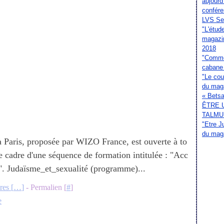
aujourd
confér
LVS Sep
"L'étud
magazi
2018
"Commen
cabane 
"Le cou
du mag
« Betsal
ÊTRE 
TALMU
"Etre J
du mag
à Paris, proposée par WIZO France, est ouverte à to
le cadre d'une séquence de formation intitulée : "Acc
fs". Judaïsme_et_sexualité (programme)...
es [
…
]
- Permalien [
#
]
e