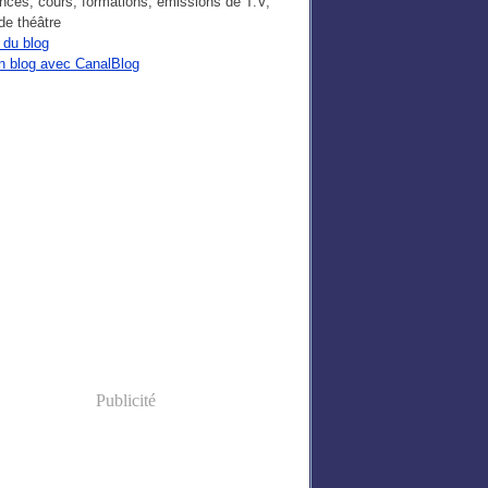
nces, cours, formations, émissions de T.V,
de théâtre
 du blog
n blog avec CanalBlog
Publicité