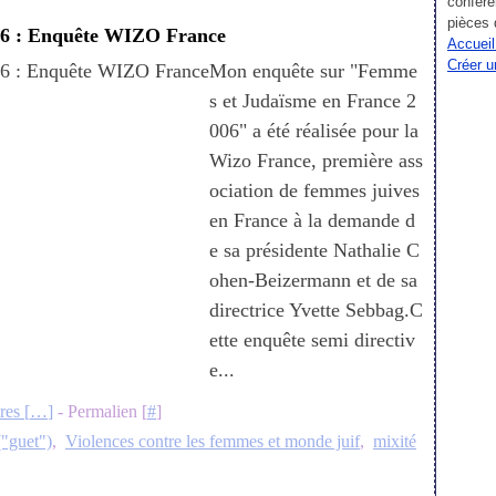
confére
pièces 
06 : Enquête WIZO France
Accueil
Créer u
Mon enquête sur "Femme
s et Judaïsme en France 2
006" a été réalisée pour la
Wizo France, première ass
ociation de femmes juives
en France à la demande d
e sa présidente Nathalie C
ohen-Beizermann et de sa
directrice Yvette Sebbag.C
ette enquête semi directiv
e...
es [
…
]
- Permalien [
#
]
("guet")
,
Violences contre les femmes et monde juif
,
mixité