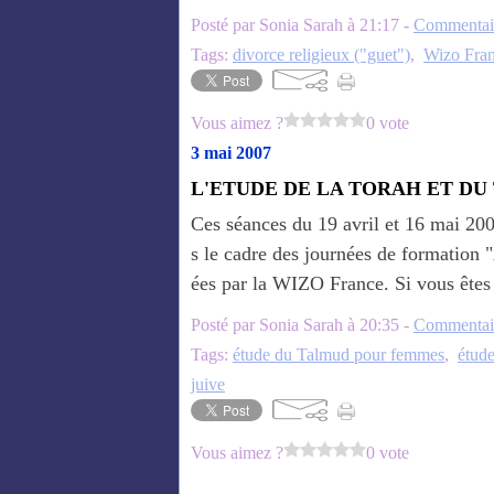
Posté par Sonia Sarah à 21:17 -
Commentair
Tags:
divorce religieux ("guet")
,
Wizo Fra
Vous aimez ?
0 vote
3 mai 2007
L'ETUDE DE LA TORAH ET DU
Ces séances du 19 avril et 16 mai 200
s le cadre des journées de formation 
ées par la WIZO France. Si vous êtes 
Posté par Sonia Sarah à 20:35 -
Commentair
Tags:
étude du Talmud pour femmes
,
étude
juive
Vous aimez ?
0 vote