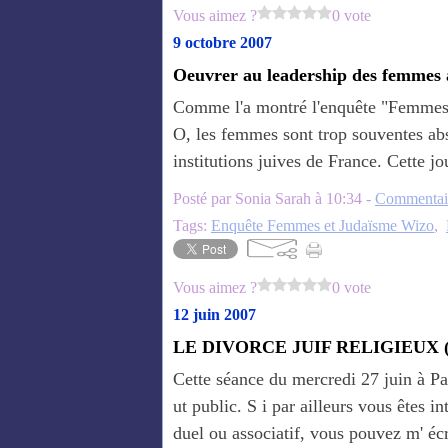
Vous aimez ?
0 vote
9 octobre 2007
Oeuvrer au leadership des femmes 
Comme l'a montré l'enquête "Femmes 
O, les femmes sont trop souventes ab
institutions juives de France. Cette j
Posté par Sonia Sarah à 10:34 -
Commentair
Tags:
Enquête Femmes et Judaïsme Wizo
,
Vous aimez ?
0 vote
12 juin 2007
LE DIVORCE JUIF RELIGIEUX (
Cette séance du mercredi 27 juin à Pa
ut public. S i par ailleurs vous êtes i
duel ou associatif, vous pouvez m' écr