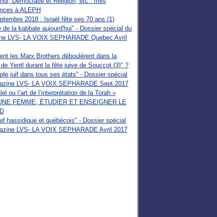
'hui, Démocratie et Religion, etc : mes
ences à ALEPH
tembre 2018 : Israël fête ses 70 ans (1)
e de la kabbale aujourd'hui" - Dossier spécial du
ne LVS- LA VOIX SEPHARADE Quebec Avril
t les Marx Brothers déboulèrent dans la
de Yentl durant la fête juive de Souccot (3)" ?
ple juif dans tous ses états" - Dossier spécial
azine LVS- LA VOIX SEPHARADE Sept.2017
el ou l’art de l’interprétation de la Torah »
UNE FEMME, ÉTUDIER ET ENSEIGNER LE
D
uif hassidique et québécois" - Dossier spécial
azine LVS- LA VOIX SEPHARADE Avril 2017