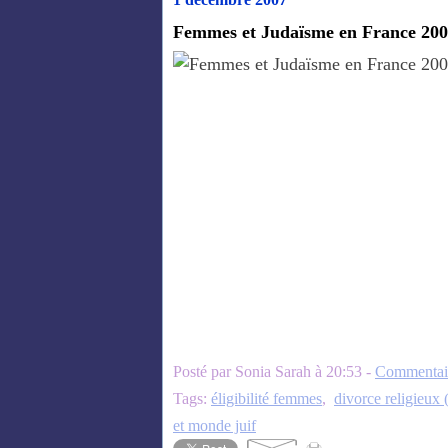
Femmes et Judaïsme en France 20
Posté par Sonia Sarah à 20:53 -
Commentair
Tags:
éligibilité femmes
,
divorce religieux 
et monde juif