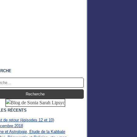
ERCHE
LES RÉCENTS
st de retour (épisodes 12 et 10)
cembre 2018
e et Astrologie, Etude de la Kabbale