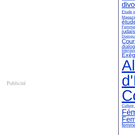
divo
Etude j
Magazin
étud
Femmes 
judaï
Dialog
Cour
dialog
Intervi
Exég
A
d
Publicité
C
Culture
Fém
Fem
femmes