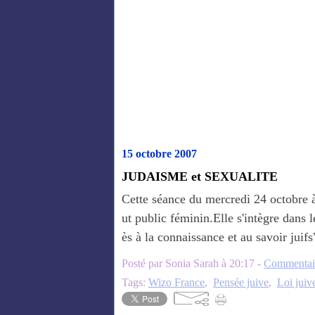
15 octobre 2007
JUDAISME et SEXUALITE
Cette séance du mercredi 24 octobre 
ut public féminin.Elle s'intègre dans 
ès à la connaissance et au savoir jui
Posté par Sonia Sarah à 20:17 -
Commentair
Tags:
Wizo France
,
Pensée juive
,
Loi juiv