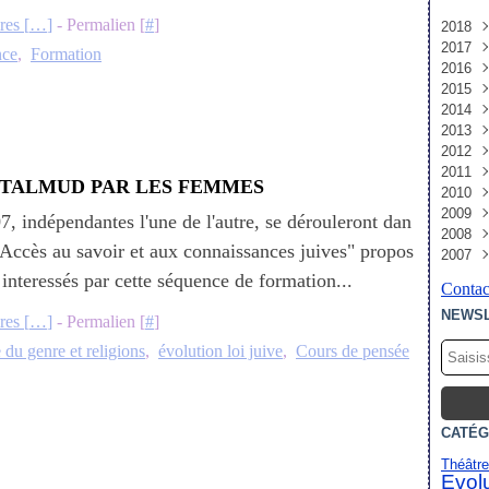
es [
…
]
- Permalien [
#
]
2018
2017
Déc
nce
,
Formation
2016
Avri
Oct
2015
Juin
Déc
2014
Mai
Oct
Déc
2013
Avri
Sep
Nov
Déc
2012
Janv
Juin
Oct
Nov
Déc
2011
Mai
Sep
Oct
Aoû
Déc
 TALMUD PAR LES FEMMES
2010
Mar
Aoû
Juin
Févr
Nov
Nov
2009
Janv
Juil
Avri
Janv
Oct
Sep
Déc
7, indépendantes l'une de l'autre, se dérouleront dan
2008
Juin
Févr
Sep
Aoû
Nov
Déc
"Accès au savoir et aux connaissances juives" propos
2007
Mai
Janv
Aoû
Juil
Oct
Nov
Déc
Avri
Juil
Juin
Sep
Oct
Nov
Déc
interessés par cette séquence de formation...
Contact
Mar
Juin
Mai
Aoû
Juil
Oct
Nov
NEWS
Févr
Mai
Avri
Juil
Juin
Sep
Oct
es [
…
]
- Permalien [
#
]
Janv
Avri
Mar
Juin
Mai
Aoû
Sep
 du genre et religions
,
évolution loi juive
,
Cours de pensée
Mar
Févr
Mai
Avri
Juil
Aoû
Janv
Janv
Avri
Mar
Juin
Juin
Mar
Janv
Mai
Mai
Févr
Avri
Avri
CATÉG
Janv
Mar
Févr
Théâtre 
Evolu
Janv