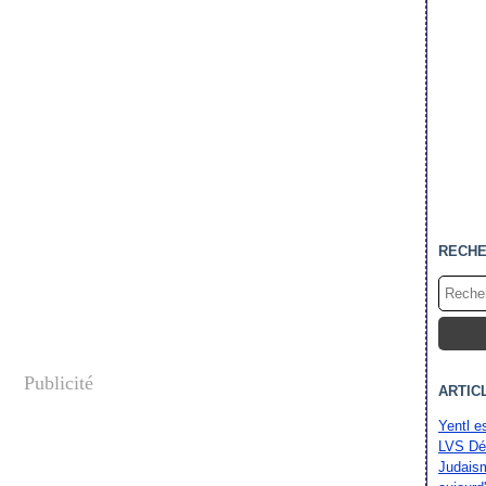
RECH
Publicité
ARTIC
Yentl e
LVS Dé
Judaism