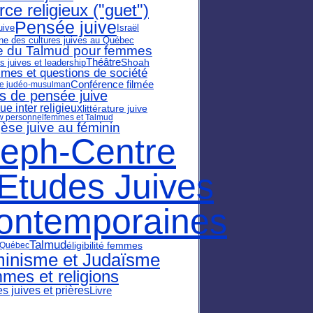
rce religieux ("guet")
Pensée juive
uive
Israël
e des cultures juives au Québec
e du Talmud pour femmes
Théâtre
Shoah
juives et leadership
smes et questions de société
Conférence filmée
ue judéo-musulman
s de pensée juive
ue inter religieux
littérature juive
ew personnel
femmes et Talmud
èse juive au féminin
leph-Centre
'Etudes Juives
ontemporaines
Talmud
éligibilité femmes
 Québec
inisme et Judaïsme
mes et religions
 juives et prières
Livre