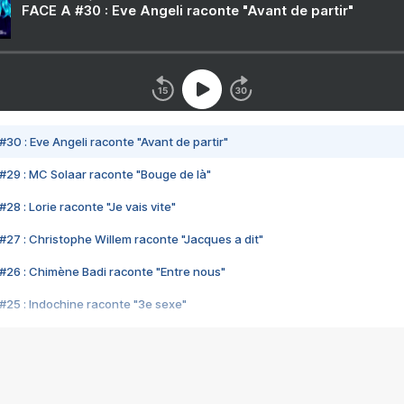
FACE A #30 : Eve Angeli raconte "Avant de partir"
#30 : Eve Angeli raconte "Avant de partir"
#29 : MC Solaar raconte "Bouge de là"
28 : Lorie raconte "Je vais vite"
#27 : Christophe Willem raconte "Jacques a dit"
#26 : Chimène Badi raconte "Entre nous"
#25 : Indochine raconte "3e sexe"
#24 : Zaho raconte "C'est chelou"
#23 : Patrick Bruel raconte "Au café des délices"
#22 : Kyo raconte "Le chemin"