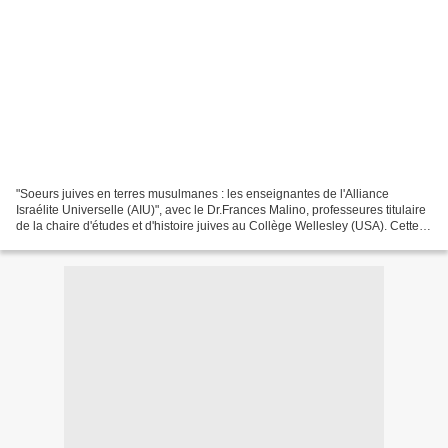
"Soeurs juives en terres musulmanes : les enseignantes de l'Alliance
Israélite Universelle (AIU)", avec le Dr.Frances Malino, professeures titulaire
de la chaire d'études et d'histoire juives au Collège Wellesley (USA). Cette
conférence marque une fois...