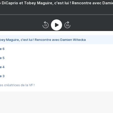
 DiCaprio et Tobey Maguire, c'est lui ! Rencontre avec Dam
bey Maguire, c'est lui ! Rencontre avec Damien Witecka
e 6
e 5
e 4
e 3
s créatrices de la VF !
e 2
e 1
e Mektoub My Love arrive enfin ! Rencontre avec Shaïn Boumedine et Sal