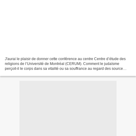
J'aurai le plaisir de donner cette conférence au centre Centre d’étude des
religions de l’Université de Montréal (CERUM). Comment le judaïsme
perçoit-il le corps dans sa vitalité ou sa souffrance au regard des source
bibliques et talmudiques ? Quels sont...