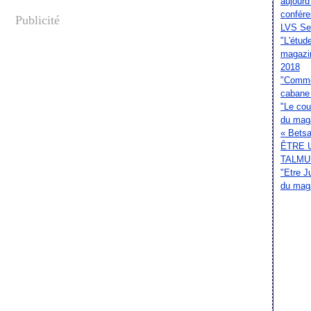
aujourd
confér
Publicité
LVS Sep
"L'étud
magazi
2018
"Commen
cabane 
"Le cou
du mag
« Betsal
ÊTRE 
TALMU
"Etre J
du mag