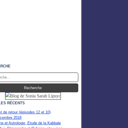
ERCHE
LES RÉCENTS
st de retour (épisodes 12 et 10)
cembre 2018
e et Astrologie, Etude de la Kabbale