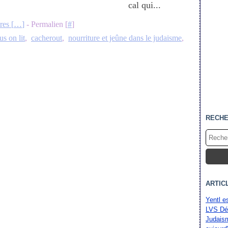
cal qui...
es [
…
]
- Permalien [
#
]
us on lit
,
cacherout
,
nourriture et jeûne dans le judaisme
,
RECH
ARTIC
Yentl e
LVS Dé
Judaism