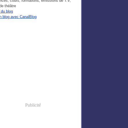
nces, cours, formations, émissions de T.V,
de théâtre
 du blog
n blog avec CanalBlog
Publicité