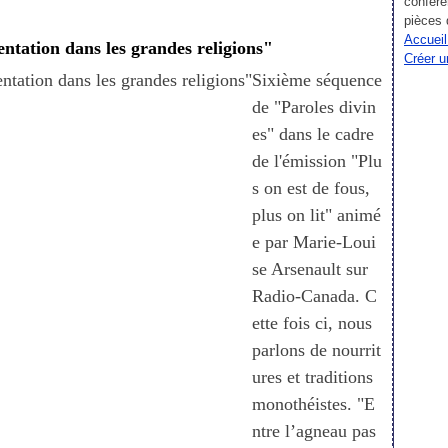
confére
pièces 
Accueil
mentation dans les grandes religions"
Créer u
Sixième séquence
de "Paroles divin
es" dans le cadre
de l'émission "Plu
s on est de fous,
plus on lit" animé
e par Marie-Loui
se Arsenault sur
Radio-Canada. C
ette fois ci, nous
parlons de nourrit
ures et traditions
monothéistes. "E
ntre l’agneau pas