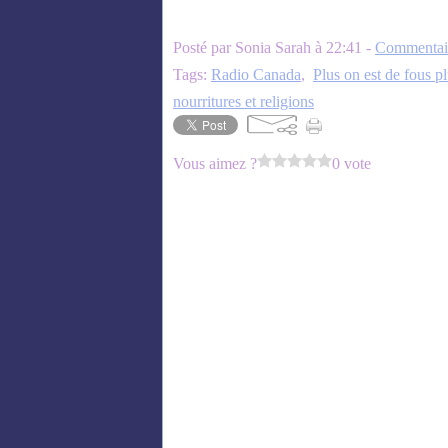
Posté par Sonia Sarah à 22:41 -
Commentair
Tags:
Radio Canada
,
Plus on est de fous pl
nourritures et religions
Vous aimez ?
0 vote