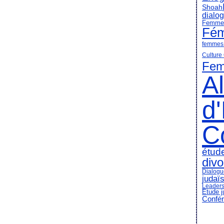
Shoah
dialog
Femmes 
Fém
femmes 
Culture
Fem
A
d
C
étud
divo
Dialog
judaï
Leaders
Etude j
Confér