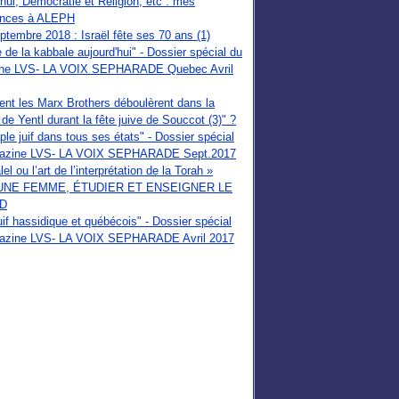
'hui, Démocratie et Religion, etc : mes
ences à ALEPH
tembre 2018 : Israël fête ses 70 ans (1)
e de la kabbale aujourd'hui" - Dossier spécial du
ne LVS- LA VOIX SEPHARADE Quebec Avril
t les Marx Brothers déboulèrent dans la
de Yentl durant la fête juive de Souccot (3)" ?
ple juif dans tous ses états" - Dossier spécial
azine LVS- LA VOIX SEPHARADE Sept.2017
el ou l’art de l’interprétation de la Torah »
UNE FEMME, ÉTUDIER ET ENSEIGNER LE
D
uif hassidique et québécois" - Dossier spécial
azine LVS- LA VOIX SEPHARADE Avril 2017