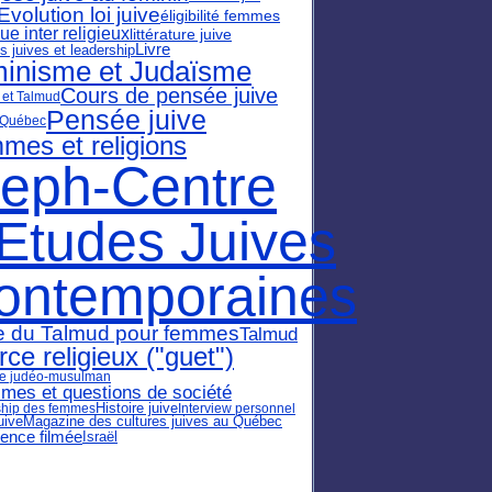
Evolution loi juive
éligibilité femmes
ue inter religieux
littérature juive
Livre
juives et leadership
inisme et Judaïsme
Cours de pensée juive
et Talmud
Pensée juive
 Québec
mes et religions
leph-Centre
'Etudes Juives
ontemporaines
e du Talmud pour femmes
Talmud
rce religieux ("guet")
ue judéo-musulman
smes et questions de société
Histoire juive
hip des femmes
Interview personnel
uive
Magazine des cultures juives au Québec
ence filmée
Israël