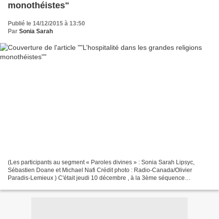
monothéistes"
Publié le 14/12/2015 à 13:50
Par
Sonia Sarah
(Les participants au segment « Paroles divines » : Sonia Sarah Lipsyc,
Sébastien Doane et Michael Nafi Crédit photo : Radio-Canada/Olivier
Paradis-Lemieux ) C'était jeudi 10 décembre , à la 3ème séquence
mensuelle "Paroles divines" à laquelle j'ai le...