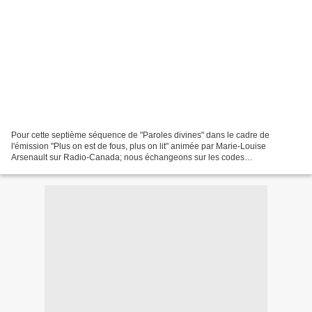
Pour cette septième séquence de "Paroles divines" dans le cadre de
l'émission "Plus on est de fous, plus on lit" animée par Marie-Louise
Arsenault sur Radio-Canada; nous échangeons sur les codes
vestimentaires, les habits rituels ou la notion de pudeur...