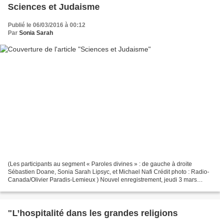
Sciences et Judaisme
Publié le 06/03/2016 à 00:12
Par
Sonia Sarah
(Les participants au segment « Paroles divines » : de gauche à droite
Sébastien Doane, Sonia Sarah Lipsyc, et Michael Nafi Crédit photo : Radio-
Canada/Olivier Paradis-Lemieux ) Nouvel enregistrement, jeudi 3 mars
2016, sur Radio-Canada de cette 5ème séquence...
"L’hospitalité dans les grandes religions