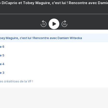
 DiCaprio et Tobey Maguire, c'est lui ! Rencontre avec Dam
bey Maguire, c'est lui ! Rencontre avec Damien Witecka
e 6
e 5
e 4
e 3
s créatrices de la VF !
e 2
e 1
e Mektoub My Love arrive enfin ! Rencontre avec Shaïn Boumedine et Sal