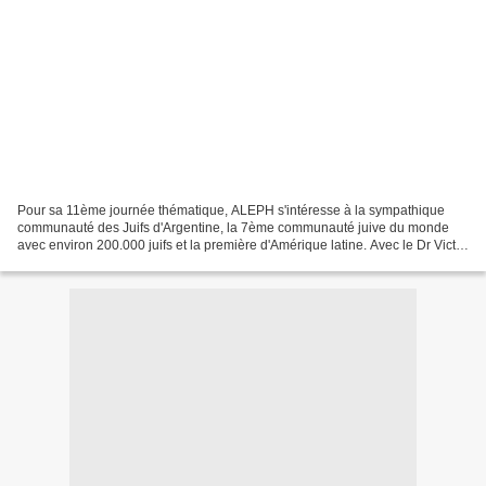
Pour sa 11ème journée thématique, ALEPH s'intéresse à la sympathique
communauté des Juifs d'Argentine, la 7ème communauté juive du monde
avec environ 200.000 juifs et la première d'Amérique latine. Avec le Dr Victor
Armony, sociologue (UQAM),Dr Viviana...