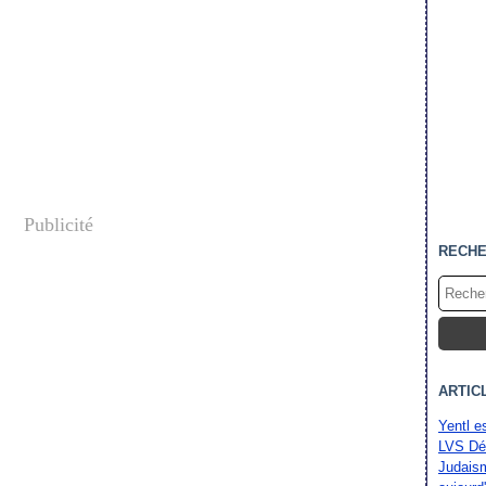
Publicité
RECH
ARTIC
Yentl e
LVS Dé
Judaism