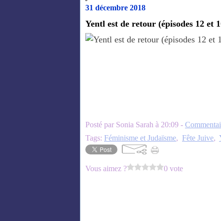
31 décembre 2018
Yentl est de retour (épisodes 12 et 1
Posté par Sonia Sarah à 20:09 -
Commentair
Tags:
Féminisme et Judaïsme
,
Fête Juive
,
Vous aimez ?
0 vote