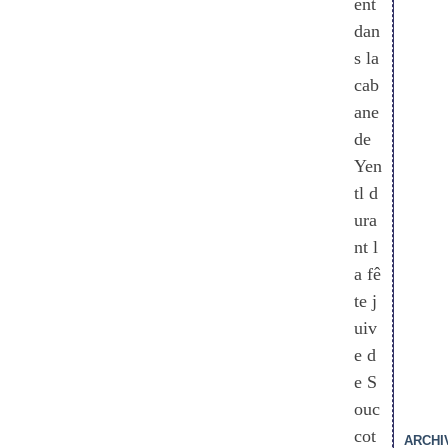
ent
dan
s la
cab
ane
de
Yen
tl d
ura
nt l
a fê
te j
uiv
e d
e S
ouc
cot
ARCHI