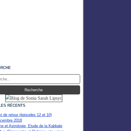
ERCHE
LES RÉCENTS
st de retour (épisodes 12 et 10)
cembre 2018
e et Astrologie, Etude de la Kabbale