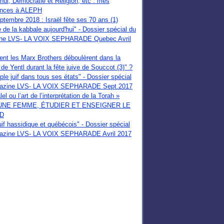
'hui, Démocratie et Religion, etc : mes
ences à ALEPH
tembre 2018 : Israël fête ses 70 ans (1)
e de la kabbale aujourd'hui" - Dossier spécial du
ne LVS- LA VOIX SEPHARADE Quebec Avril
t les Marx Brothers déboulèrent dans la
de Yentl durant la fête juive de Souccot (3)" ?
ple juif dans tous ses états" - Dossier spécial
azine LVS- LA VOIX SEPHARADE Sept.2017
el ou l’art de l’interprétation de la Torah »
UNE FEMME, ÉTUDIER ET ENSEIGNER LE
D
uif hassidique et québécois" - Dossier spécial
azine LVS- LA VOIX SEPHARADE Avril 2017