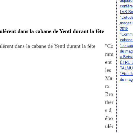
aujourd
confér
LVS Sep
"L'étud
magazi
2018
èrent dans la cabane de Yentl durant la fête
"Commen
cabane 
"Co
"Le cou
du mag
mm
« Betsal
ent
ÊTRE 
TALMU
les
"Etre J
Ma
du mag
rx
Bro
ther
s d
ébo
ulèr