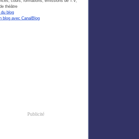
nces, cours, formations, émissions de T.V,
de théâtre
 du blog
n blog avec CanalBlog
Publicité