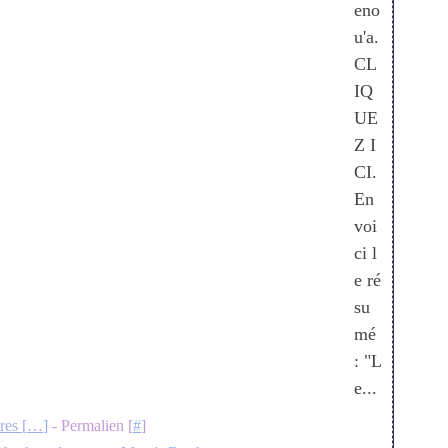
eno
u'a.
CL
IQ
UE
Z I
CI.
En
voi
ci l
e ré
su
mé
: "L
e...
es [
…
]
- Permalien [
#
]