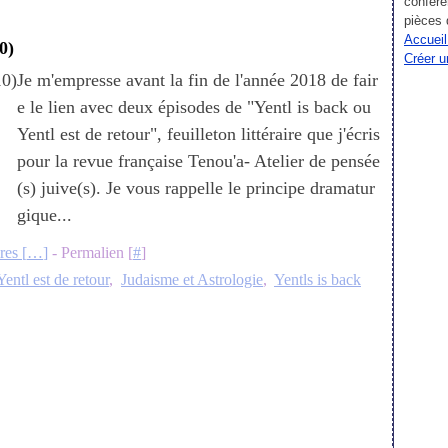
confére
pièces 
Accueil
0)
Créer u
Je m'empresse avant la fin de l'année 2018 de fair
e le lien avec deux épisodes de "Yentl is back ou
Yentl est de retour", feuilleton littéraire que j'écris
pour la revue française Tenou'a- Atelier de pensée
(s) juive(s). Je vous rappelle le principe dramatur
gique...
es [
…
]
- Permalien [
#
]
Yentl est de retour
,
Judaisme et Astrologie
,
Yentls is back