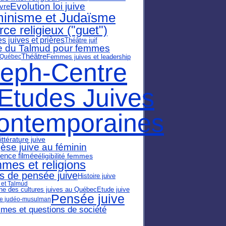
Evolution loi juive
ivre
inisme et Judaïsme
rce religieux ("guet")
 juives et prières
Théâtre juif
e du Talmud pour femmes
Théâtre
Femmes juives et leadership
 Québec
leph-Centre
'Etudes Juives
ontemporaines
littérature juive
èse juive au féminin
ence filmée
éligibilité femmes
mes et religions
s de pensée juive
Histoire juive
et Talmud
e des cultures juives au Québec
Etude juive
Pensée juive
ue judéo-musulman
smes et questions de société