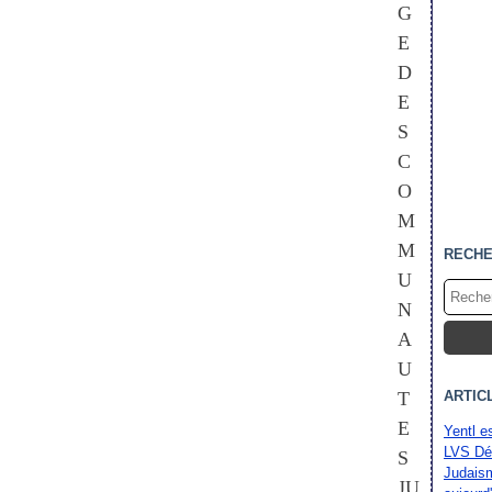
G
E
D
E
S
C
O
M
M
RECH
U
N
A
U
T
ARTIC
E
Yentl e
LVS Dé
S
Judaism
JU