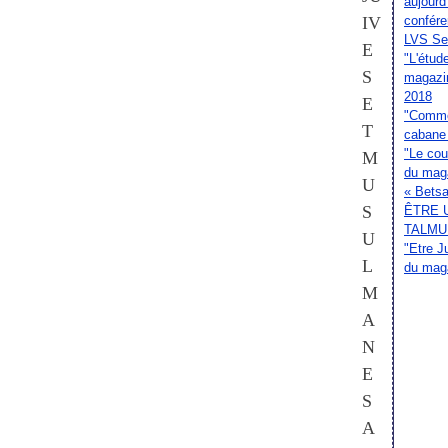
aujourd
IV
confér
LVS Sep
E
"L'étud
S
magazi
2018
E
"Commen
T
cabane 
"Le cou
M
du mag
U
« Betsal
S
ÊTRE 
TALMU
U
"Etre J
L
du mag
M
A
N
E
S
A