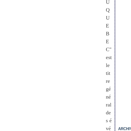
U
Q
U
E
B
E
C"
est
le
tit
re
gé
né
ral
de
s é
vé
ARCHI