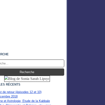
ERCHE
LES RÉCENTS
st de retour (épisodes 12 et 10)
cembre 2018
e et Astrologie, Etude de la Kabbale