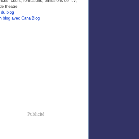
nces, cours, formations, émissions de T.V,
de théâtre
 du blog
n blog avec CanalBlog
Publicité