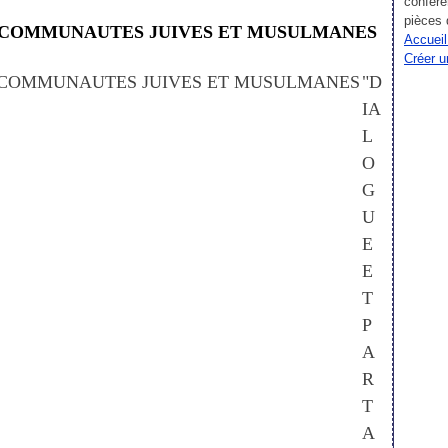
confére
pièces 
 COMMUNAUTES JUIVES ET MUSULMANES
Accueil
Créer u
"D
IA
L
O
G
U
E
E
T
P
A
R
T
A