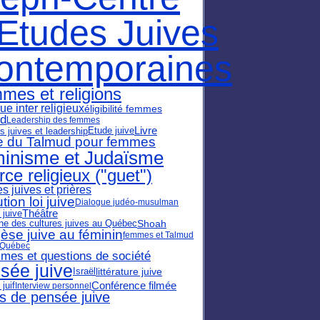
'Etudes Juives
ontemporaines
mes et religions
ue inter religieux
éligibilité femmes
ud
Leadership des femmes
Etude juive
Livre
juives et leadership
e du Talmud pour femmes
inisme et Judaïsme
rce religieux ("guet")
 juives et prières
tion loi juive
Dialogue judéo-musulman
 juive
Théâtre
e des cultures juives au Québec
Shoah
èse juive au féminin
femmes et Talmud
 Québec
smes et questions de société
sée juive
littérature juive
Israël
Conférence filmée
juif
Interview personnel
s de pensée juive