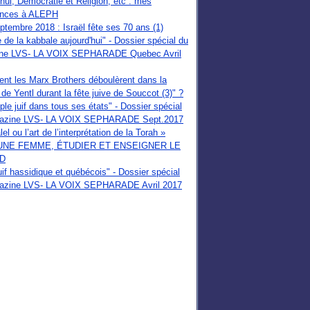
'hui, Démocratie et Religion, etc : mes
ences à ALEPH
tembre 2018 : Israël fête ses 70 ans (1)
e de la kabbale aujourd'hui" - Dossier spécial du
ne LVS- LA VOIX SEPHARADE Quebec Avril
t les Marx Brothers déboulèrent dans la
de Yentl durant la fête juive de Souccot (3)" ?
ple juif dans tous ses états" - Dossier spécial
azine LVS- LA VOIX SEPHARADE Sept.2017
el ou l’art de l’interprétation de la Torah »
UNE FEMME, ÉTUDIER ET ENSEIGNER LE
D
uif hassidique et québécois" - Dossier spécial
azine LVS- LA VOIX SEPHARADE Avril 2017